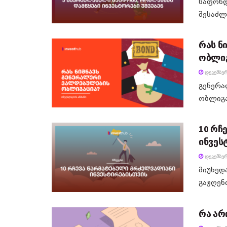
საფონდ
შესაძლე
რას ნ
ობლიგ
ᲓᲔᲙᲔᲛᲑᲔᲠ
გენერა
ობლიგა
10 რჩ
ინვეს
ᲓᲔᲙᲔᲛᲑᲔᲠ
მიუხედ
გაჟღენთ
რა არ