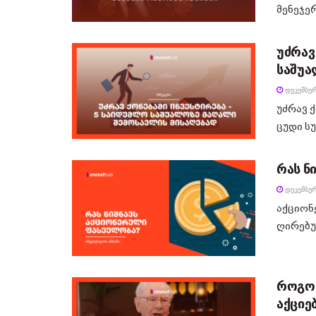
მენეჯე
უძრავ
საშუა
ᲓᲔᲙᲔᲛᲑᲔᲠ
უძრავ 
ცუდი სუ
რას ნ
ᲓᲔᲙᲔᲛᲑᲔᲠ
აქციონ
ღირებუ
როგორ
აქციე