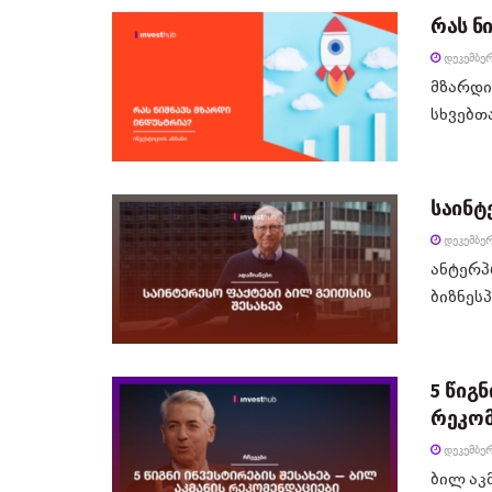
რას ნ
ᲓᲔᲙᲔᲛᲑᲔᲠ
მზარდი
სხვებთა
საინტ
ᲓᲔᲙᲔᲛᲑᲔᲠ
ანტერპ
ბიზნეს
5 წიგნ
რეკომ
ᲓᲔᲙᲔᲛᲑᲔᲠ
ბილ აკ