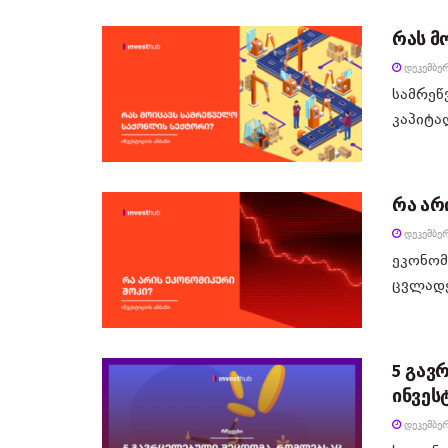
რას მ
ᲓᲔᲙᲔᲛᲑᲔᲠ
სამრეწ
კაპიტა
რა არ
ᲓᲔᲙᲔᲛᲑᲔᲠ
ეკონომ
ცვლადე
5 გავ
ინვეს
ᲓᲔᲙᲔᲛᲑᲔᲠ