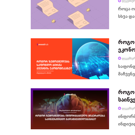
ᲓᲔᲙᲔᲛᲑᲔᲠ
როცა ო
სხვა და
როგორ
ეკონო
ᲓᲔᲙᲔᲛᲑᲔᲠ
საფონდ
მაჩვენე
როგორ
საინვ
ᲓᲔᲙᲔᲛᲑᲔᲠ
ინფორმ
ინდივი