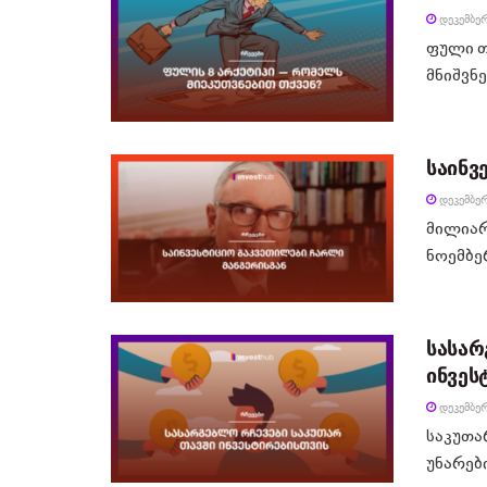
ᲓᲔᲙᲔᲛᲑᲔᲠ
ფული თ
მნიშვნ
საინვ
ᲓᲔᲙᲔᲛᲑᲔᲠ
მილიარ
ნოემბერ
სასარ
ინვეს
ᲓᲔᲙᲔᲛᲑᲔᲠ
საკუთა
უნარები