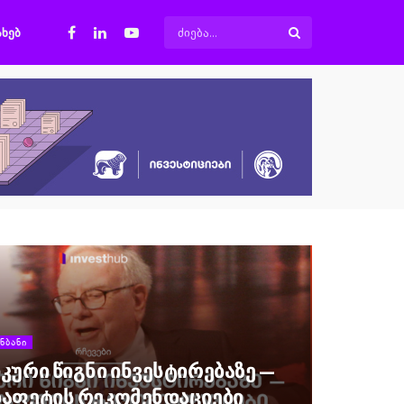
ᲐᲮᲔᲑ
ᲜᲑᲐᲜᲘ
კური წიგნი ინვესტირებაზე —
ბაფეტის რეკომენდაციები