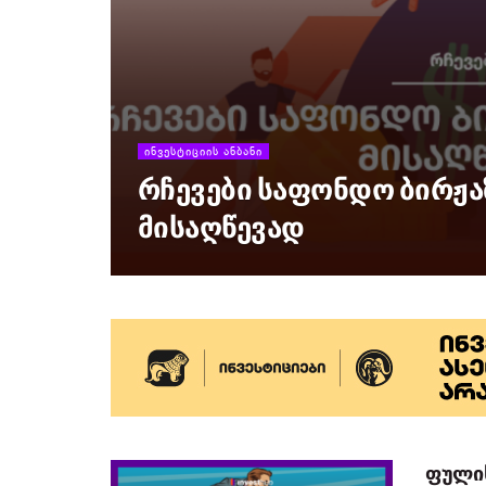
ᲘᲜᲕᲔᲡᲢᲘᲪᲘᲘᲡ ᲐᲜᲑᲐᲜᲘ
რჩევები საფონდო ბირჟა
მისაღწევად
ფულის