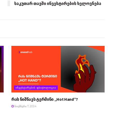
საკუთარ თავში ინვესტირების ხელოვნება
ᲘᲜᲕᲔᲡᲢᲘᲠᲔᲑᲘᲡ ᲤᲡᲘᲥᲝᲚᲝᲒᲘᲐ
რას ნიშნავს ტერმინი „Hot Hand”?
ᲜᲝᲔᲛᲑᲔᲠᲘ 7, 2024