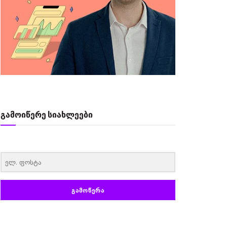
გამოიწერე სიახლეები
‏‏‎ ‎
ᲒᲐᲛᲝᲬᲔᲠᲐ