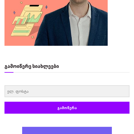
გამოიწერე სიახლეები
‏‏‎ ‎
ᲒᲐᲛᲝᲬᲔᲠᲐ