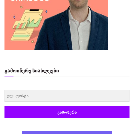
გამოიწერე სიახლეები
‏‏‎ ‎
ᲒᲐᲛᲝᲬᲔᲠᲐ