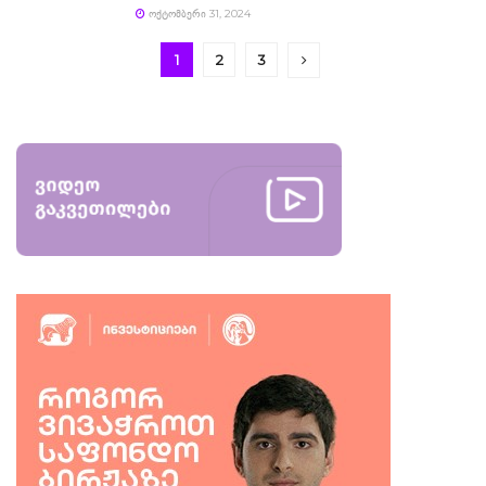
ᲝᲥᲢᲝᲛᲑᲔᲠᲘ 31, 2024
1
2
3