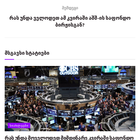
შემდეგი
რას უნდა ველოდეთ ამ კვირაში აშშ-ის საფონდო
ბირჟისგან?
მსგავსი სტატიები
ᲡᲘᲐᲮᲚᲔᲔᲑᲘ
რას უნდა მოველოდეთ მიმდინარე კვირაში საფონდო