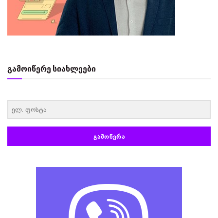
გამოიწერე სიახლეები
‏‏‎ ‎
ᲒᲐᲛᲝᲬᲔᲠᲐ