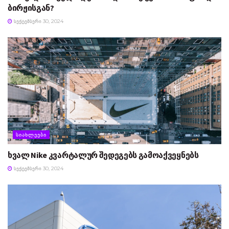
ბირჟისგან?
ᲡᲔᲥᲢᲔᲛᲑᲔᲠᲘ 30, 2024
ᲡᲘᲐᲮᲚᲔᲔᲑᲘ
ხვალ Nike კვარტალურ შედეგებს გამოაქვეყნებს
ᲡᲔᲥᲢᲔᲛᲑᲔᲠᲘ 30, 2024