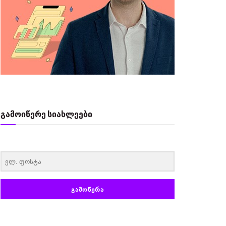
გამოიწერე სიახლეები
‏‏‎ ‎
ᲒᲐᲛᲝᲬᲔᲠᲐ