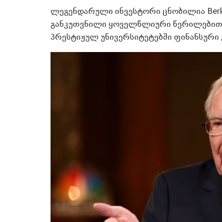
ლეგენდარული ინვესტორი ცნობილია Berks
განკუთვნილი ყოველწლიური წერილებით, 
პრესტიჟულ უნივერსიტეტებში ფინანსური 