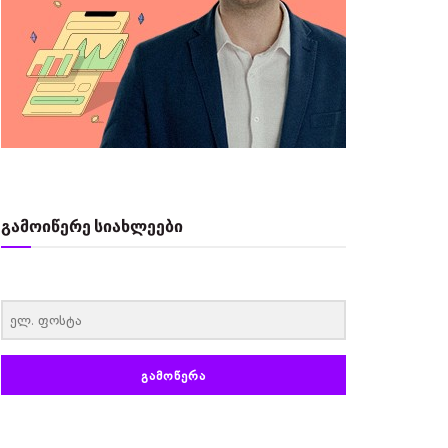
გამოიწერე სიახლეები
‏‏‎ ‎
ᲒᲐᲛᲝᲬᲔᲠᲐ