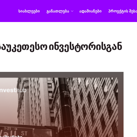
ᲡᲘᲐᲮᲚᲔᲔᲑᲘ
ᲒᲐᲜᲐᲗᲚᲔᲑᲐ
ᲐᲓᲐᲛᲘᲐᲜᲔᲑᲘ
ᲞᲠᲝᲔᲥᲢᲘᲡ ᲨᲔᲡ
7 საუკეთესო ინვესტორისგან