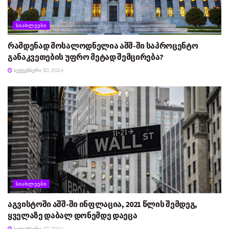
ᲡᲘᲐᲮᲚᲔᲔᲑᲘ
რამდენად მოსალოდნელია აშშ-ში საპროცენტო
განაკვეთების უფრო მეტად შემცირება?
ᲡᲔᲥᲢᲔᲛᲑᲔᲠᲘ 30, 2024
ᲡᲘᲐᲮᲚᲔᲔᲑᲘ
აგვისტოში აშშ-ში ინფლაცია, 2021 წლის შემდეგ,
ყველაზე დაბალ დონემდე დაეცა
ᲡᲔᲥᲢᲔᲛᲑᲔᲠᲘ 27, 2024