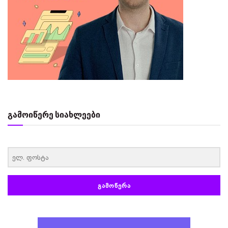
გამოიწერე სიახლეები
‏‏‎ ‎
ᲒᲐᲛᲝᲬᲔᲠᲐ