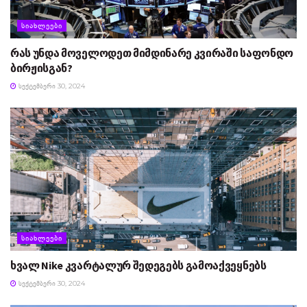
ᲡᲘᲐᲮᲚᲔᲔᲑᲘ
რას უნდა მოველოდეთ მიმდინარე კვირაში საფონდო
ბირჟისგან?
ᲡᲔᲥᲢᲔᲛᲑᲔᲠᲘ 30, 2024
ᲡᲘᲐᲮᲚᲔᲔᲑᲘ
ხვალ Nike კვარტალურ შედეგებს გამოაქვეყნებს
ᲡᲔᲥᲢᲔᲛᲑᲔᲠᲘ 30, 2024