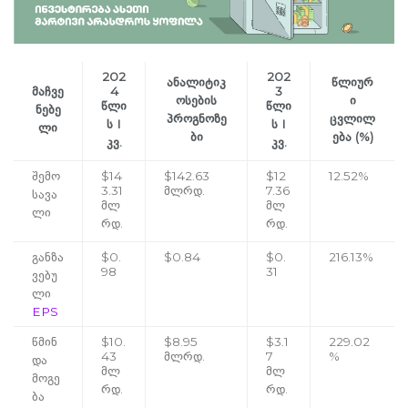
202
202
ანალიტიკ
წლიურ
მაჩვე
4
3
ოსების
ი
წლი
წლი
ნებე
პროგნოზე
ცვლილ
ს I
ს I
ლი
ბი
ება (%)
კვ.
კვ.
შემო
$14
$142.63
$12
12.52%
3.31
მლრდ.
7.36
სავა
მლ
მლ
ლი
რდ.
რდ.
განზა
$0.
$0.84
$0.
216.13%
98
31
ვებუ
ლი
EPS
წმინ
$10.
$8.95
$3.1
229.02
43
მლრდ.
7
%
და
მლ
მლ
მოგე
რდ.
რდ.
ბა