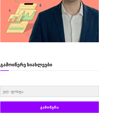
გამოიწერე სიახლეები
‏‏‎ ‎
ᲒᲐᲛᲝᲬᲔᲠᲐ