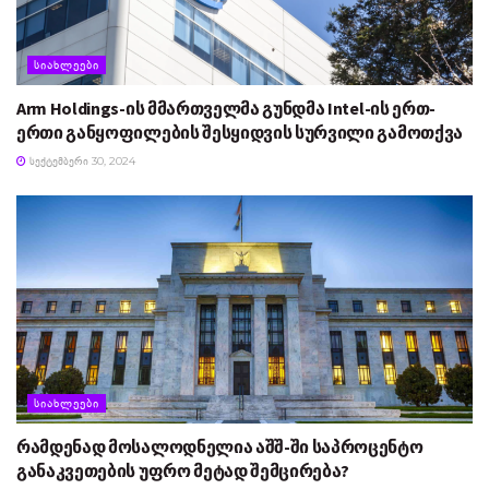
ᲡᲘᲐᲮᲚᲔᲔᲑᲘ
Arm Holdings-ის მმართველმა გუნდმა Intel-ის ერთ-
ერთი განყოფილების შესყიდვის სურვილი გამოთქვა
ᲡᲔᲥᲢᲔᲛᲑᲔᲠᲘ 30, 2024
ᲡᲘᲐᲮᲚᲔᲔᲑᲘ
რამდენად მოსალოდნელია აშშ-ში საპროცენტო
განაკვეთების უფრო მეტად შემცირება?