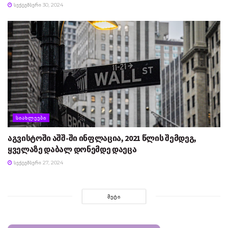
ᲡᲔᲥᲢᲔᲛᲑᲔᲠᲘ 30, 2024
ᲡᲘᲐᲮᲚᲔᲔᲑᲘ
აგვისტოში აშშ-ში ინფლაცია, 2021 წლის შემდეგ,
ყველაზე დაბალ დონემდე დაეცა
ᲡᲔᲥᲢᲔᲛᲑᲔᲠᲘ 27, 2024
ᲛᲔᲢᲘ