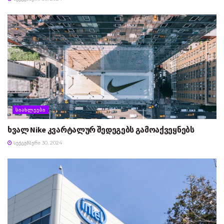
ᲡᲘᲐᲮᲚᲔᲔᲑᲘ
ხვალ Nike კვარტალურ შედეგებს გამოაქვეყნებს
ᲡᲔᲥᲢᲔᲛᲑᲔᲠᲘ 30, 2024