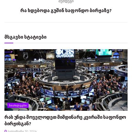
შემდეგი
რა ხდებოდა გუშინ საფონდო ბირჟაზე?
მსგავსი სტატიები
ᲡᲘᲐᲮᲚᲔᲔᲑᲘ
რას უნდა მოველოდეთ მიმდინარე კვირაში საფონდო
ბირჟისგან?
ᲡᲔᲥᲢᲔᲛᲑᲔᲠᲘ 30, 2024