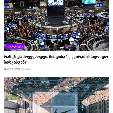
ᲡᲘᲐᲮᲚᲔᲔᲑᲘ
რას უნდა მოველოდეთ მიმდინარე კვირაში საფონდო
ბირჟისგან?
ᲡᲔᲥᲢᲔᲛᲑᲔᲠᲘ 30, 2024