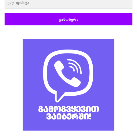
ᲒᲐᲛᲝᲬᲔᲠᲐ