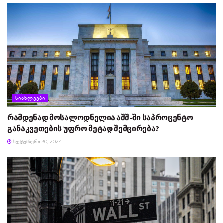
ᲡᲘᲐᲮᲚᲔᲔᲑᲘ
რამდენად მოსალოდნელია აშშ-ში საპროცენტო
განაკვეთების უფრო მეტად შემცირება?
ᲡᲔᲥᲢᲔᲛᲑᲔᲠᲘ 30, 2024