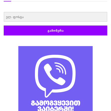
‏‏‎ ‎
ᲒᲐᲛᲝᲬᲔᲠᲐ