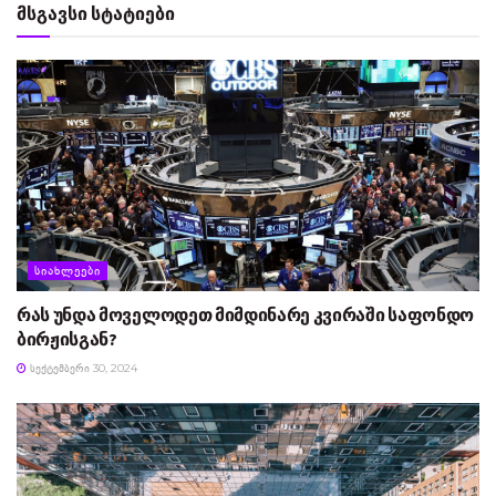
მსგავსი სტატიები
ᲡᲘᲐᲮᲚᲔᲔᲑᲘ
რას უნდა მოველოდეთ მიმდინარე კვირაში საფონდო
ბირჟისგან?
ᲡᲔᲥᲢᲔᲛᲑᲔᲠᲘ 30, 2024