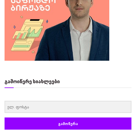
გამოიწერე სიახლეები
‏‏‎ ‎
ᲒᲐᲛᲝᲬᲔᲠᲐ