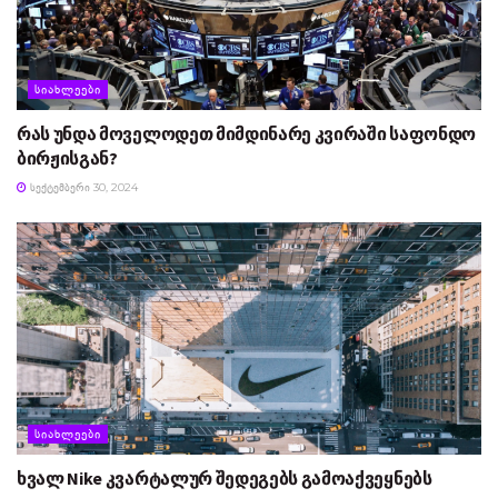
ᲡᲘᲐᲮᲚᲔᲔᲑᲘ
რას უნდა მოველოდეთ მიმდინარე კვირაში საფონდო
ბირჟისგან?
ᲡᲔᲥᲢᲔᲛᲑᲔᲠᲘ 30, 2024
ᲡᲘᲐᲮᲚᲔᲔᲑᲘ
ხვალ Nike კვარტალურ შედეგებს გამოაქვეყნებს