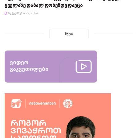
ყველაზე დაბალ დონემდე დაეცა
ᲡᲔᲥᲢᲔᲛᲑᲔᲠᲘ 27, 2024
ᲛᲔᲢᲘ