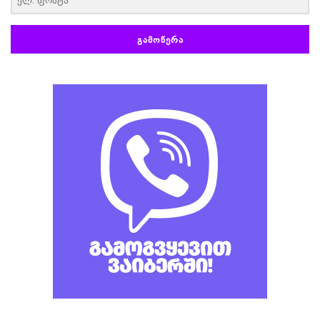
ᲒᲐᲛᲝᲬᲔᲠᲐ