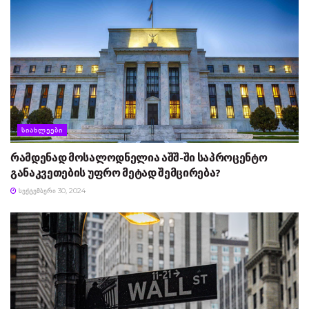
ᲡᲘᲐᲮᲚᲔᲔᲑᲘ
რამდენად მოსალოდნელია აშშ-ში საპროცენტო
განაკვეთების უფრო მეტად შემცირება?
ᲡᲔᲥᲢᲔᲛᲑᲔᲠᲘ 30, 2024