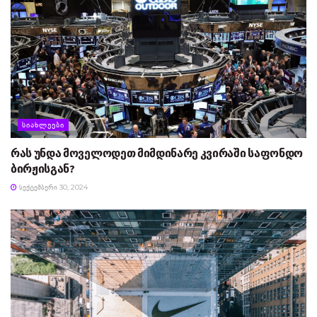
ᲡᲘᲐᲮᲚᲔᲔᲑᲘ
რას უნდა მოველოდეთ მიმდინარე კვირაში საფონდო
ბირჟისგან?
ᲡᲔᲥᲢᲔᲛᲑᲔᲠᲘ 30, 2024