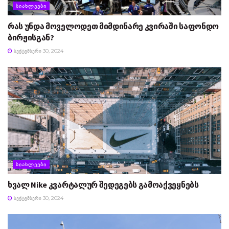
ᲡᲘᲐᲮᲚᲔᲔᲑᲘ
რას უნდა მოველოდეთ მიმდინარე კვირაში საფონდო
ბირჟისგან?
ᲡᲔᲥᲢᲔᲛᲑᲔᲠᲘ 30, 2024
ᲡᲘᲐᲮᲚᲔᲔᲑᲘ
ხვალ Nike კვარტალურ შედეგებს გამოაქვეყნებს
ᲡᲔᲥᲢᲔᲛᲑᲔᲠᲘ 30, 2024