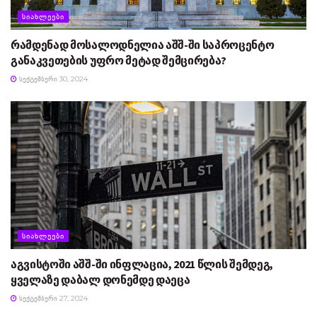
ᲡᲘᲐᲮᲚᲔᲔᲑᲘ
რამდენად მოსალოდნელია აშშ-ში საპროცენტო
განაკვეთების უფრო მეტად შემცირება?
ᲡᲔᲥᲢᲔᲛᲑᲔᲠᲘ 30, 2024
ᲡᲘᲐᲮᲚᲔᲔᲑᲘ
აგვისტოში აშშ-ში ინფლაცია, 2021 წლის შემდეგ,
ყველაზე დაბალ დონემდე დაეცა
ᲡᲔᲥᲢᲔᲛᲑᲔᲠᲘ 27, 2024