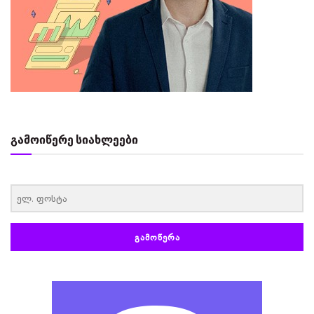
გამოიწერე სიახლეები
‏‏‎ ‎
ᲒᲐᲛᲝᲬᲔᲠᲐ