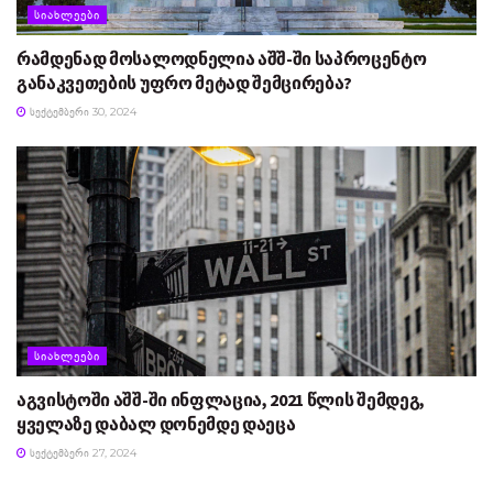
ᲡᲘᲐᲮᲚᲔᲔᲑᲘ
რამდენად მოსალოდნელია აშშ-ში საპროცენტო
განაკვეთების უფრო მეტად შემცირება?
ᲡᲔᲥᲢᲔᲛᲑᲔᲠᲘ 30, 2024
ᲡᲘᲐᲮᲚᲔᲔᲑᲘ
აგვისტოში აშშ-ში ინფლაცია, 2021 წლის შემდეგ,
ყველაზე დაბალ დონემდე დაეცა
ᲡᲔᲥᲢᲔᲛᲑᲔᲠᲘ 27, 2024