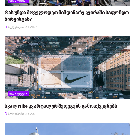
ᲡᲘᲐᲮᲚᲔᲔᲑᲘ
რას უნდა მოველოდეთ მიმდინარე კვირაში საფონდო
ბირჟისგან?
ᲡᲔᲥᲢᲔᲛᲑᲔᲠᲘ 30, 2024
ᲡᲘᲐᲮᲚᲔᲔᲑᲘ
ხვალ Nike კვარტალურ შედეგებს გამოაქვეყნებს
ᲡᲔᲥᲢᲔᲛᲑᲔᲠᲘ 30, 2024