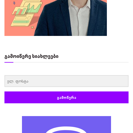
გამოიწერე სიახლეები
‏‏‎ ‎
ᲒᲐᲛᲝᲬᲔᲠᲐ