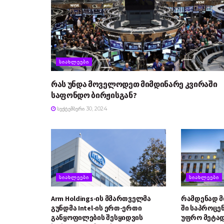
ᲡᲘᲐᲮᲚᲔᲔᲑᲘ
რას უნდა მოველოდეთ მიმდინარე კვირაში
საფონდო ბირჟისგან?
ᲡᲔᲥᲢᲔᲛᲑᲔᲠᲘ 30, 2024
ᲡᲘᲐᲮᲚᲔᲔᲑᲘ
ᲡᲘᲐᲮᲚᲔᲔᲑᲘ
Arm Holdings-ის მმართველმა
რამდენად 
გუნდმა Intel-ის ერთ-ერთი
ში საპროცე
განყოფილების შესყიდვის
უფრო მეტად