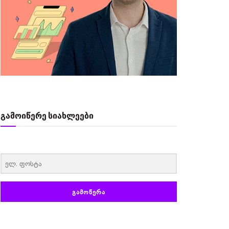
გამოიწერე სიახლეები
‏‏‎ ‎
ᲒᲐᲛᲝᲬᲔᲠᲐ