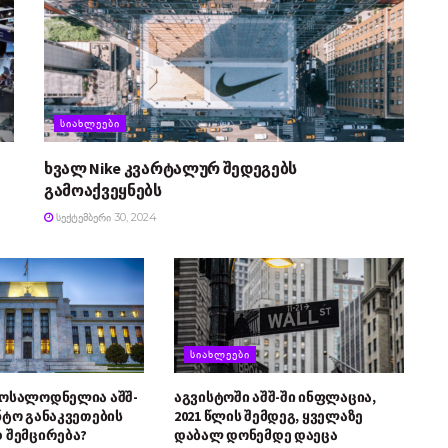
ᲡᲘᲐᲮᲚᲔᲔᲑᲘ
ხვალ Nike კვარტალურ შედეგებს
გამოაქვეყნებს
ᲡᲔᲥᲢᲔᲛᲑᲔᲠᲘ 30, 2024
ᲡᲘᲐᲮᲚᲔᲔᲑᲘ
მოსალოდნელია აშშ-
აგვისტოში აშშ-ში ინფლაცია,
ნტო განაკვეთების
2021 წლის შემდეგ, ყველაზე
 შემცირება?
დაბალ დონემდე დაეცა