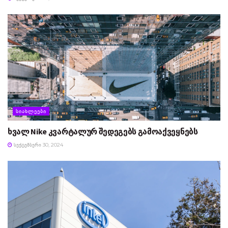
ᲡᲘᲐᲮᲚᲔᲔᲑᲘ
ხვალ Nike კვარტალურ შედეგებს გამოაქვეყნებს
ᲡᲔᲥᲢᲔᲛᲑᲔᲠᲘ 30, 2024