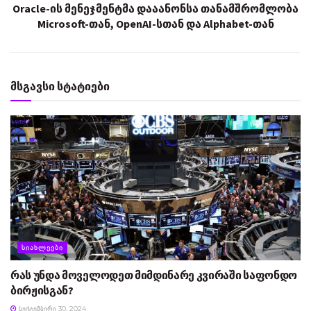
Oracle-ის მენეჯმენტმა დააანონსა თანამშრომლობა
Microsoft-თან, OpenAI-სთან და Alphabet-თან
მსგავსი სტატიები
ᲡᲘᲐᲮᲚᲔᲔᲑᲘ
რას უნდა მოველოდეთ მიმდინარე კვირაში საფონდო
ბირჟისგან?
ᲡᲔᲥᲢᲔᲛᲑᲔᲠᲘ 30, 2024