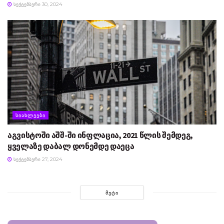
ᲡᲔᲥᲢᲔᲛᲑᲔᲠᲘ 30, 2024
ᲡᲘᲐᲮᲚᲔᲔᲑᲘ
აგვისტოში აშშ-ში ინფლაცია, 2021 წლის შემდეგ,
ყველაზე დაბალ დონემდე დაეცა
ᲡᲔᲥᲢᲔᲛᲑᲔᲠᲘ 27, 2024
ᲛᲔᲢᲘ