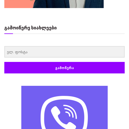
გამოიწერე სიახლეები
‏‏‎ ‎
ᲒᲐᲛᲝᲬᲔᲠᲐ