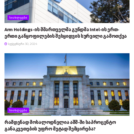
ᲡᲘᲐᲮᲚᲔᲔᲑᲘ
Arm Holdings-ის მმართველმა გუნდმა Intel-ის ერთ-
ერთი განყოფილების შესყიდვის სურვილი გამოთქვა
ᲡᲔᲥᲢᲔᲛᲑᲔᲠᲘ 30, 2024
ᲡᲘᲐᲮᲚᲔᲔᲑᲘ
რამდენად მოსალოდნელია აშშ-ში საპროცენტო
განაკვეთების უფრო მეტად შემცირება?