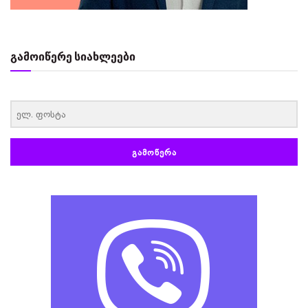
გამოიწერე სიახლეები
‏‏‎ ‎
ᲒᲐᲛᲝᲬᲔᲠᲐ