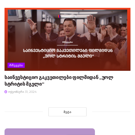
ᲠᲩᲔᲕᲔᲑᲘ
საინვესტიციო გაკვეთილები ფილმიდან „უოლ
სტრიტის მგელი“
ᲝᲥᲢᲝᲛᲑᲔᲠᲘ 31, 2024
ᲛᲔᲢᲘ