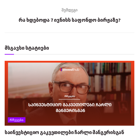
შემდეგი
რა ხდებოდა 7 ივნისს საფონდო ბირჟაზე?
მსგავსი სტატიები
ᲠᲩᲔᲕᲔᲑᲘ
საინვესტიციო გაკვეთილები ჩარლი მანგერისგან