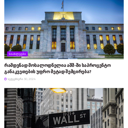
ᲡᲘᲐᲮᲚᲔᲔᲑᲘ
რამდენად მოსალოდნელია აშშ-ში საპროცენტო
განაკვეთების უფრო მეტად შემცირება?
ᲡᲔᲥᲢᲔᲛᲑᲔᲠᲘ 30, 2024