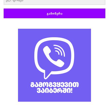
ᲒᲐᲛᲝᲬᲔᲠᲐ