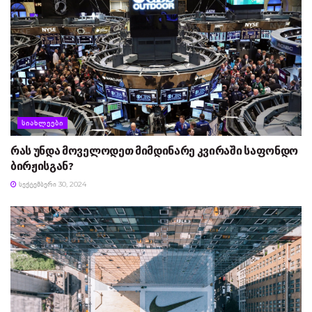
ᲡᲘᲐᲮᲚᲔᲔᲑᲘ
რას უნდა მოველოდეთ მიმდინარე კვირაში საფონდო
ბირჟისგან?
ᲡᲔᲥᲢᲔᲛᲑᲔᲠᲘ 30, 2024