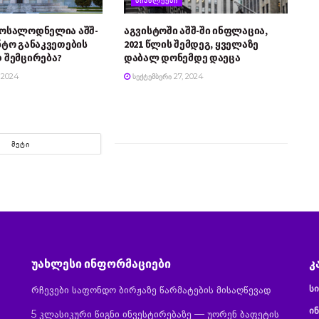
მოსალოდნელია აშშ-
აგვისტოში აშშ-ში ინფლაცია,
ნტო განაკვეთების
2021 წლის შემდეგ, ყველაზე
 შემცირება?
დაბალ დონემდე დაეცა
 2024
ᲡᲔᲥᲢᲔᲛᲑᲔᲠᲘ 27, 2024
ᲛᲔᲢᲘ
უახლესი ინფორმაციები
კ
ს
რჩევები საფონდო ბირჟაზე წარმატების მისაღწევად
ინ
5 კლასიკური წიგნი ინვესტირებაზე — უორენ ბაფეტის