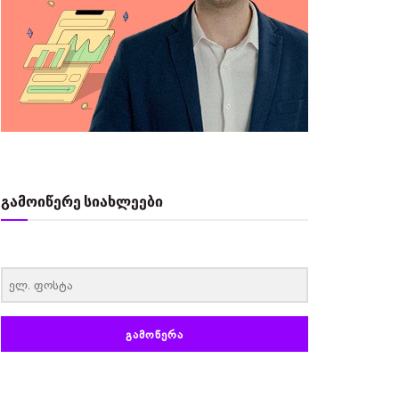
გამოიწერე სიახლეები
‏‏‎ ‎
ᲒᲐᲛᲝᲬᲔᲠᲐ