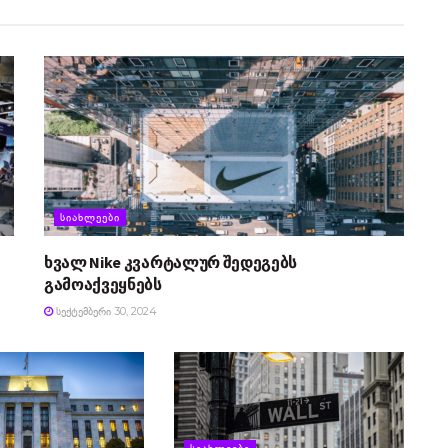
ᲡᲘᲐᲮᲚᲔᲔᲑᲘ
ხვალ Nike კვარტალურ შედეგებს
გამოაქვეყნებს
ᲡᲔᲥᲢᲔᲛᲑᲔᲠᲘ 30, 2024
ᲡᲘᲐᲮᲚᲔᲔᲑᲘ