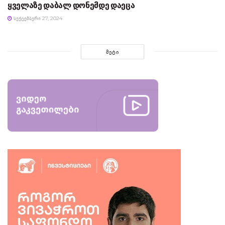
ყველაზე დაბალ დონემდე დაეცა
ᲡᲔᲥᲢᲔᲛᲑᲔᲠᲘ 27, 2024
ᲛᲔᲢᲘ