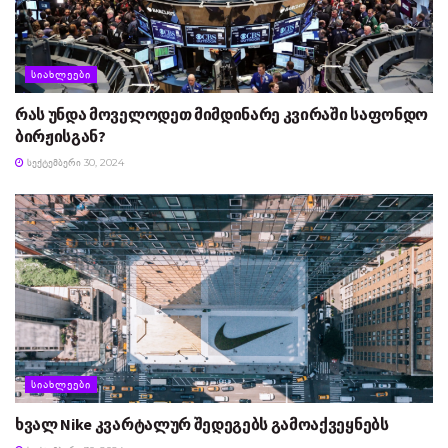
ᲡᲘᲐᲮᲚᲔᲔᲑᲘ
რას უნდა მოველოდეთ მიმდინარე კვირაში საფონდო
ბირჟისგან?
ᲡᲔᲥᲢᲔᲛᲑᲔᲠᲘ 30, 2024
ᲡᲘᲐᲮᲚᲔᲔᲑᲘ
ხვალ Nike კვარტალურ შედეგებს გამოაქვეყნებს