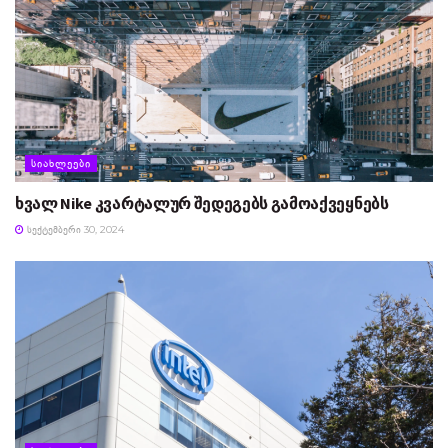
ᲡᲘᲐᲮᲚᲔᲔᲑᲘ
ხვალ Nike კვარტალურ შედეგებს გამოაქვეყნებს
ᲡᲔᲥᲢᲔᲛᲑᲔᲠᲘ 30, 2024