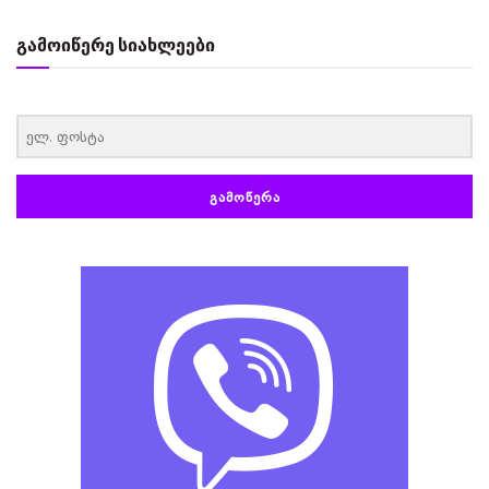
გამოიწერე სიახლეები
‏‏‎ ‎
ᲒᲐᲛᲝᲬᲔᲠᲐ