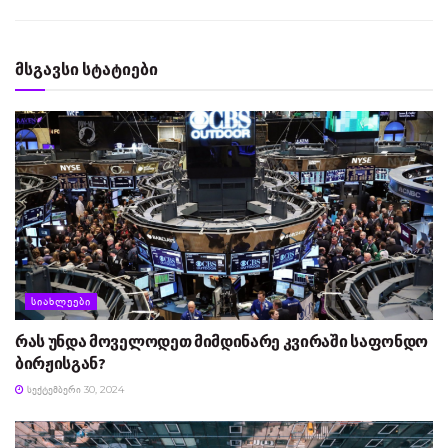
მსგავსი სტატიები
ᲡᲘᲐᲮᲚᲔᲔᲑᲘ
რას უნდა მოველოდეთ მიმდინარე კვირაში საფონდო
ბირჟისგან?
ᲡᲔᲥᲢᲔᲛᲑᲔᲠᲘ 30, 2024