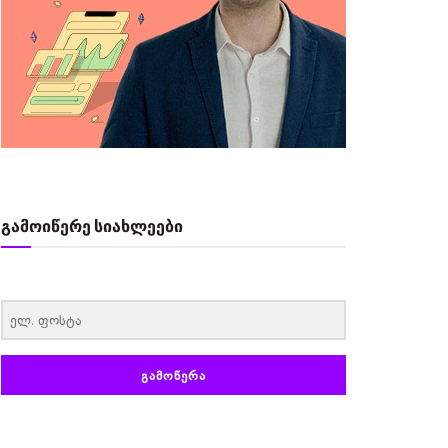
გამოიწერე სიახლეები
‏‏‎ ‎
ᲒᲐᲛᲝᲬᲔᲠᲐ