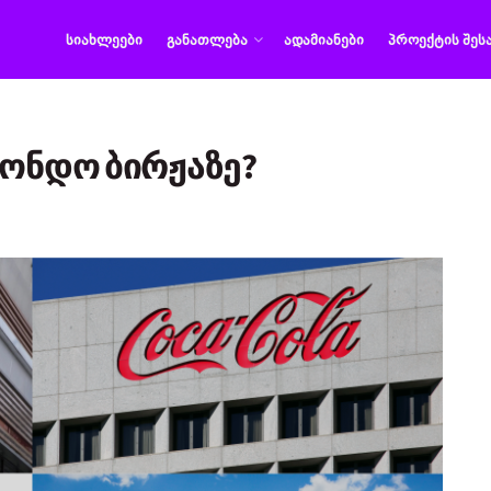
ᲡᲘᲐᲮᲚᲔᲔᲑᲘ
ᲒᲐᲜᲐᲗᲚᲔᲑᲐ
ᲐᲓᲐᲛᲘᲐᲜᲔᲑᲘ
ᲞᲠᲝᲔᲥᲢᲘᲡ ᲨᲔᲡ
ფონდო ბირჟაზე?