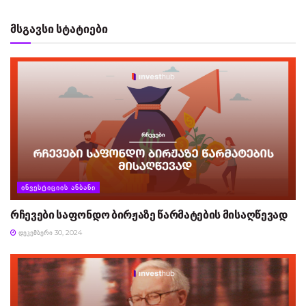
მსგავსი სტატიები
ᲘᲜᲕᲔᲡᲢᲘᲪᲘᲘᲡ ᲐᲜᲑᲐᲜᲘ
რჩევები საფონდო ბირჟაზე წარმატების მისაღწევად
ᲓᲔᲙᲔᲛᲑᲔᲠᲘ 30, 2024