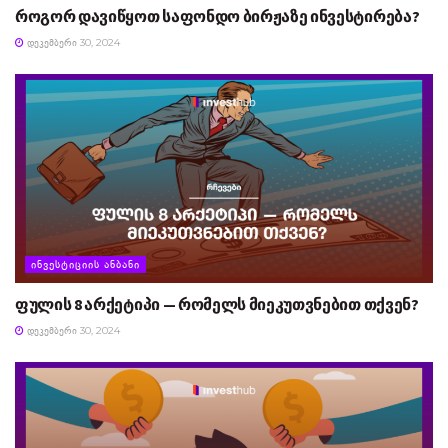
როგორ დავიწყოთ საფონდო ბირჟაზე ინვესტირება?
ᲓᲔᲙᲔᲛᲑᲔᲠᲘ 30, 2024
ᲘᲜᲕᲔᲡᲢᲘᲪᲘᲘᲡ ᲐᲜᲑᲐᲜᲘ
ფულის 8 არქეტიპი — რომელს მიეკუთვნებით თქვენ?
ᲓᲔᲙᲔᲛᲑᲔᲠᲘ 30, 2024