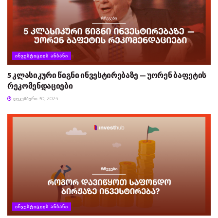
ᲘᲜᲕᲔᲡᲢᲘᲪᲘᲘᲡ ᲐᲜᲑᲐᲜᲘ
5 კლასიკური წიგნი ინვესტირებაზე — უორენ ბაფეტის
რეკომენდაციები
ᲓᲔᲙᲔᲛᲑᲔᲠᲘ 30, 2024
ᲘᲜᲕᲔᲡᲢᲘᲪᲘᲘᲡ ᲐᲜᲑᲐᲜᲘ