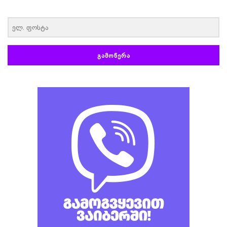
‏‏‎ ‎
ᲒᲐᲛᲝᲬᲔᲠᲐ