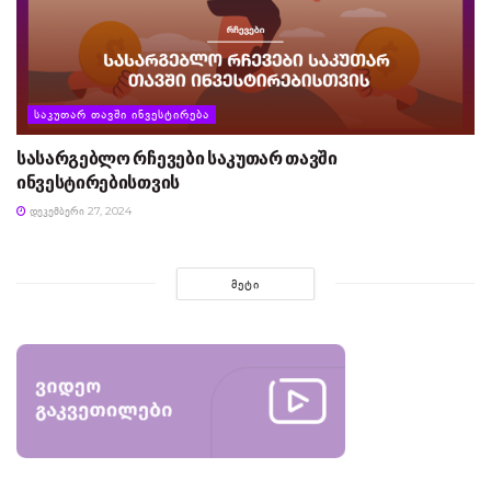
ᲡᲐᲙᲣᲗᲐᲠ ᲗᲐᲕᲨᲘ ᲘᲜᲕᲔᲡᲢᲘᲠᲔᲑᲐ
სასარგებლო რჩევები საკუთარ თავში
ინვესტირებისთვის
ᲓᲔᲙᲔᲛᲑᲔᲠᲘ 27, 2024
ᲛᲔᲢᲘ