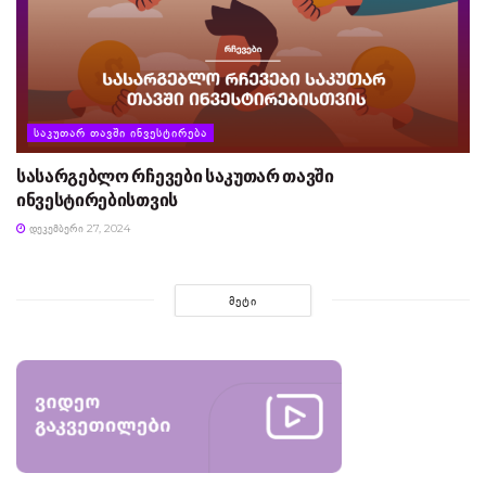
ᲡᲐᲙᲣᲗᲐᲠ ᲗᲐᲕᲨᲘ ᲘᲜᲕᲔᲡᲢᲘᲠᲔᲑᲐ
სასარგებლო რჩევები საკუთარ თავში
ინვესტირებისთვის
ᲓᲔᲙᲔᲛᲑᲔᲠᲘ 27, 2024
ᲛᲔᲢᲘ