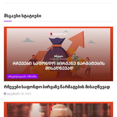
მსგავსი სტატიები
ᲘᲜᲕᲔᲡᲢᲘᲪᲘᲘᲡ ᲐᲜᲑᲐᲜᲘ
რჩევები საფონდო ბირჟაზე წარმატების მისაღწევად
ᲓᲔᲙᲔᲛᲑᲔᲠᲘ 30, 2024