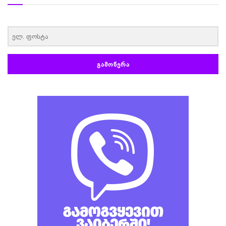
‏‏‎ ‎
ᲒᲐᲛᲝᲬᲔᲠᲐ