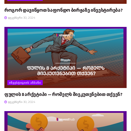
როგორ დავიწყოთ საფონდო ბირჟაზე ინვესტირება?
ᲓᲔᲙᲔᲛᲑᲔᲠᲘ 30, 2024
ᲘᲜᲕᲔᲡᲢᲘᲪᲘᲘᲡ ᲐᲜᲑᲐᲜᲘ
ფულის 8 არქეტიპი — რომელს მიეკუთვნებით თქვენ?
ᲓᲔᲙᲔᲛᲑᲔᲠᲘ 30, 2024