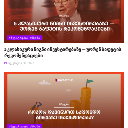
ᲘᲜᲕᲔᲡᲢᲘᲪᲘᲘᲡ ᲐᲜᲑᲐᲜᲘ
5 კლასიკური წიგნი ინვესტირებაზე — უორენ ბაფეტის
რეკომენდაციები
ᲓᲔᲙᲔᲛᲑᲔᲠᲘ 30, 2024
ᲘᲜᲕᲔᲡᲢᲘᲪᲘᲘᲡ ᲐᲜᲑᲐᲜᲘ