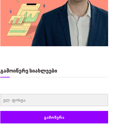
გამოიწერე სიახლეები
‏‏‎ ‎
ᲒᲐᲛᲝᲬᲔᲠᲐ