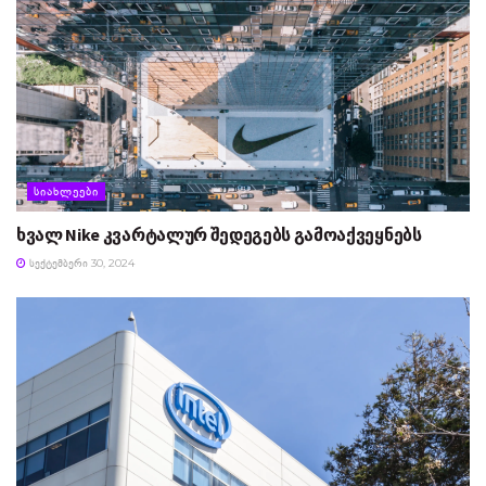
ᲡᲘᲐᲮᲚᲔᲔᲑᲘ
ხვალ Nike კვარტალურ შედეგებს გამოაქვეყნებს
ᲡᲔᲥᲢᲔᲛᲑᲔᲠᲘ 30, 2024