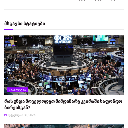
მსგავსი სტატიები
ᲡᲘᲐᲮᲚᲔᲔᲑᲘ
რას უნდა მოველოდეთ მიმდინარე კვირაში საფონდო
ბირჟისგან?
ᲡᲔᲥᲢᲔᲛᲑᲔᲠᲘ 30, 2024