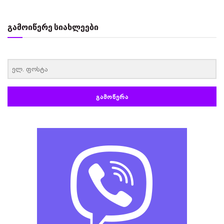
გამოიწერე სიახლეები
‏‏‎ ‎
ᲒᲐᲛᲝᲬᲔᲠᲐ