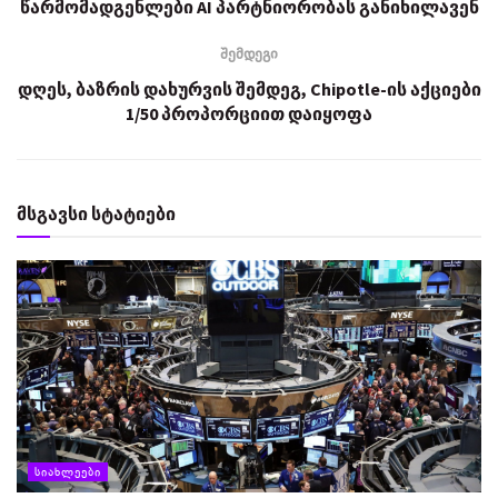
წარმომადგენლები AI პარტნიორობას განიხილავენ
შემდეგი
დღეს, ბაზრის დახურვის შემდეგ, Chipotle-ის აქციები
1/50 პროპორციით დაიყოფა
მსგავსი სტატიები
ᲡᲘᲐᲮᲚᲔᲔᲑᲘ