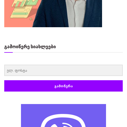
გამოიწერე სიახლეები
‏‏‎ ‎
ᲒᲐᲛᲝᲬᲔᲠᲐ