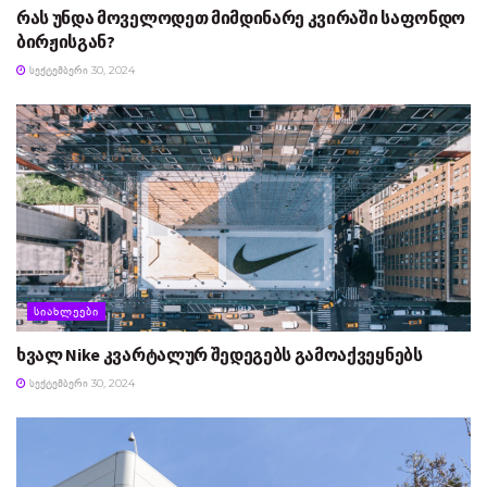
რას უნდა მოველოდეთ მიმდინარე კვირაში საფონდო
ბირჟისგან?
ᲡᲔᲥᲢᲔᲛᲑᲔᲠᲘ 30, 2024
ᲡᲘᲐᲮᲚᲔᲔᲑᲘ
ხვალ Nike კვარტალურ შედეგებს გამოაქვეყნებს
ᲡᲔᲥᲢᲔᲛᲑᲔᲠᲘ 30, 2024