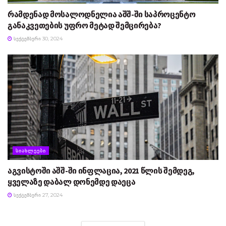
რამდენად მოსალოდნელია აშშ-ში საპროცენტო
განაკვეთების უფრო მეტად შემცირება?
ᲡᲔᲥᲢᲔᲛᲑᲔᲠᲘ 30, 2024
ᲡᲘᲐᲮᲚᲔᲔᲑᲘ
აგვისტოში აშშ-ში ინფლაცია, 2021 წლის შემდეგ,
ყველაზე დაბალ დონემდე დაეცა
ᲡᲔᲥᲢᲔᲛᲑᲔᲠᲘ 27, 2024