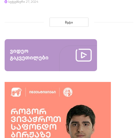
ᲡᲔᲥᲢᲔᲛᲑᲔᲠᲘ 27, 2024
ᲛᲔᲢᲘ