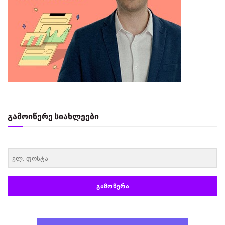
გამოიწერე სიახლეები
‏‏‎ ‎
ᲒᲐᲛᲝᲬᲔᲠᲐ