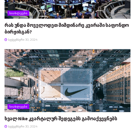
ᲡᲘᲐᲮᲚᲔᲔᲑᲘ
რას უნდა მოველოდეთ მიმდინარე კვირაში საფონდო
ბირჟისგან?
ᲡᲔᲥᲢᲔᲛᲑᲔᲠᲘ 30, 2024
ᲡᲘᲐᲮᲚᲔᲔᲑᲘ
ხვალ Nike კვარტალურ შედეგებს გამოაქვეყნებს
ᲡᲔᲥᲢᲔᲛᲑᲔᲠᲘ 30, 2024