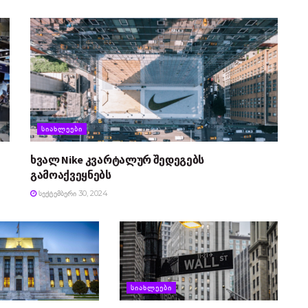
ᲡᲘᲐᲮᲚᲔᲔᲑᲘ
ხვალ Nike კვარტალურ შედეგებს
გამოაქვეყნებს
ᲡᲔᲥᲢᲔᲛᲑᲔᲠᲘ 30, 2024
ᲡᲘᲐᲮᲚᲔᲔᲑᲘ