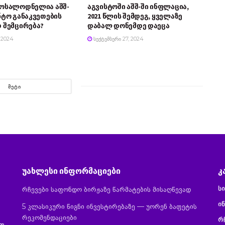
მოსალოდნელია აშშ-
აგვისტოში აშშ-ში ინფლაცია,
ნტო განაკვეთების
2021 წლის შემდეგ, ყველაზე
 შემცირება?
დაბალ დონემდე დაეცა
 2024
ᲡᲔᲥᲢᲔᲛᲑᲔᲠᲘ 27, 2024
ᲛᲔᲢᲘ
უახლესი ინფორმაციები
კ
ს
რჩევები საფონდო ბირჟაზე წარმატების მისაღწევად
ინ
5 კლასიკური წიგნი ინვესტირებაზე — უორენ ბაფეტის
რეკომენდაციები
რ
ით