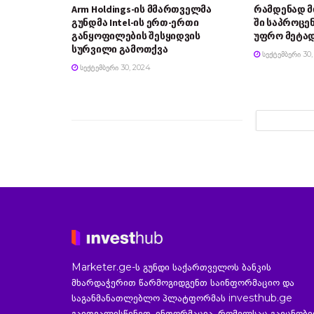
Arm Holdings-ის მმართველმა
რამდენად 
გუნდმა Intel-ის ერთ-ერთი
ში საპროცე
განყოფილების შესყიდვის
უფრო მეტად
სურვილი გამოთქვა
ᲡᲔᲥᲢᲔᲛᲑᲔᲠᲘ 30,
ᲡᲔᲥᲢᲔᲛᲑᲔᲠᲘ 30, 2024
Marketer.ge-ს გუნდი საქართველოს ბანკის
მხარდაჭერით წარმოგიდგენთ საინფორმაციო და
საგანმანათლებლო პლატფორმას investhub.ge
გაითვალისწინეთ, ინფორმაცია, რომელსაც გაეცნობ