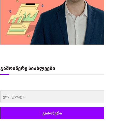
გამოიწერე სიახლეები
‏‏‎ ‎
ᲒᲐᲛᲝᲬᲔᲠᲐ