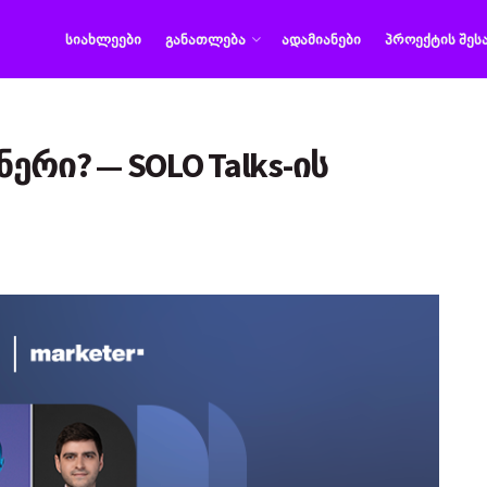
ᲡᲘᲐᲮᲚᲔᲔᲑᲘ
ᲒᲐᲜᲐᲗᲚᲔᲑᲐ
ᲐᲓᲐᲛᲘᲐᲜᲔᲑᲘ
ᲞᲠᲝᲔᲥᲢᲘᲡ ᲨᲔᲡ
რი? — SOLO Talks-ის