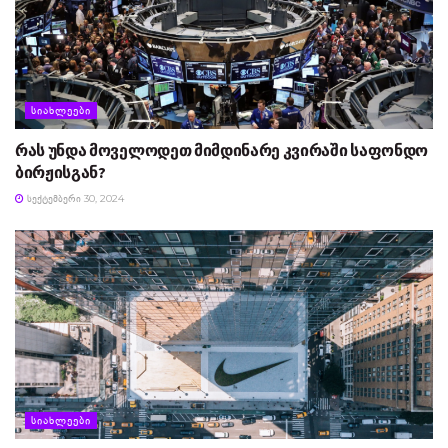
ᲡᲘᲐᲮᲚᲔᲔᲑᲘ
რას უნდა მოველოდეთ მიმდინარე კვირაში საფონდო
ბირჟისგან?
ᲡᲔᲥᲢᲔᲛᲑᲔᲠᲘ 30, 2024
ᲡᲘᲐᲮᲚᲔᲔᲑᲘ