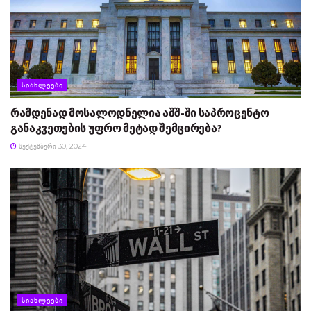
ᲡᲘᲐᲮᲚᲔᲔᲑᲘ
რამდენად მოსალოდნელია აშშ-ში საპროცენტო
განაკვეთების უფრო მეტად შემცირება?
ᲡᲔᲥᲢᲔᲛᲑᲔᲠᲘ 30, 2024
ᲡᲘᲐᲮᲚᲔᲔᲑᲘ