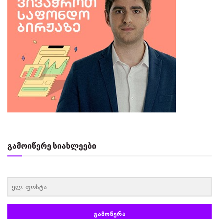
გამოიწერე სიახლეები
‏‏‎ ‎
ᲒᲐᲛᲝᲬᲔᲠᲐ