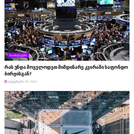
ᲡᲘᲐᲮᲚᲔᲔᲑᲘ
რას უნდა მოველოდეთ მიმდინარე კვირაში საფონდო
ბირჟისგან?
ᲡᲔᲥᲢᲔᲛᲑᲔᲠᲘ 30, 2024