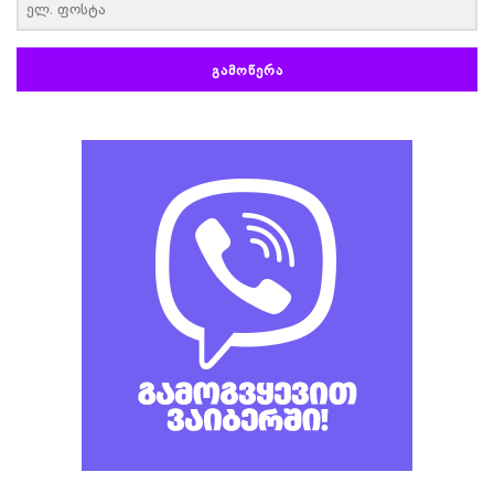
ᲒᲐᲛᲝᲬᲔᲠᲐ