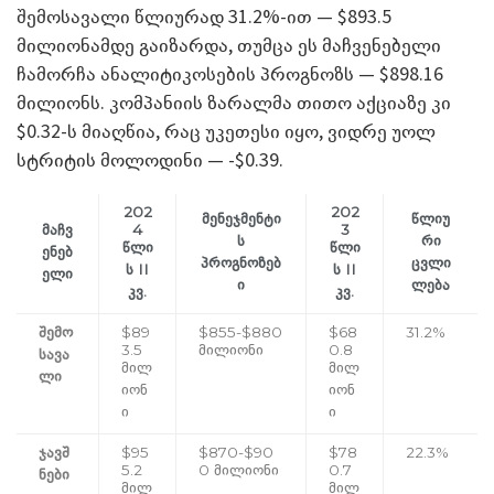
შემოსავალი წლიურად 31.2%-ით — $893.5
მილიონამდე გაიზარდა, თუმცა ეს მაჩვენებელი
ჩამორჩა ანალიტიკოსების პროგნოზს — $898.16
მილიონს. კომპანიის ზარალმა თითო აქციაზე კი
$0.32-ს მიაღწია, რაც უკეთესი იყო, ვიდრე უოლ
სტრიტის მოლოდინი — -$0.39.
202
202
მენეჯმენტი
წლიუ
მაჩვ
4
3
ს
რი
წლი
წლი
ენებ
პროგნოზებ
ცვლი
ს II
ს II
ელი
ი
ლება
კვ.
კვ.
შემო
$89
$855-$880
$68
31.2%
3.5
მილიონი
0.8
სავა
მილ
მილ
ლი
იონ
იონ
ი
ი
ჯავშ
$95
$870-$90
$78
22.3%
5.2
0 მილიონი
0.7
ნები
მილ
მილ