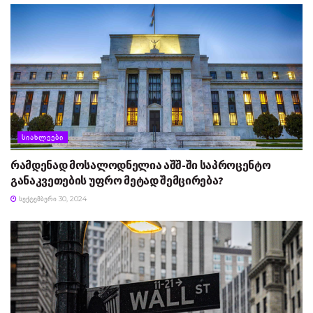
ᲡᲘᲐᲮᲚᲔᲔᲑᲘ
რამდენად მოსალოდნელია აშშ-ში საპროცენტო
განაკვეთების უფრო მეტად შემცირება?
ᲡᲔᲥᲢᲔᲛᲑᲔᲠᲘ 30, 2024