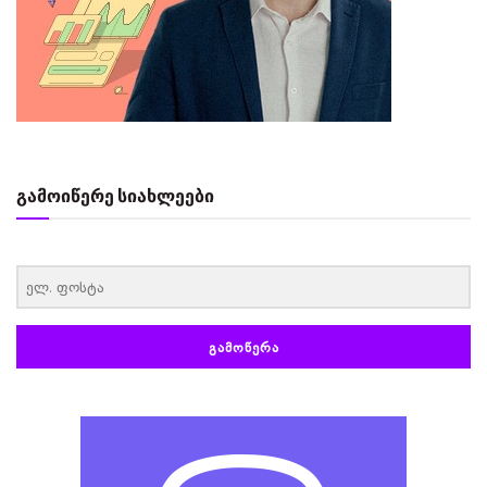
გამოიწერე სიახლეები
‏‏‎ ‎
ᲒᲐᲛᲝᲬᲔᲠᲐ