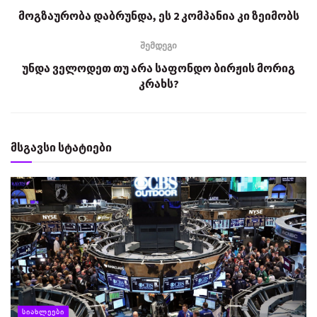
მოგზაურობა დაბრუნდა, ეს 2 კომპანია კი ზეიმობს
შემდეგი
უნდა ველოდეთ თუ არა საფონდო ბირჟის მორიგ
კრახს?
მსგავსი სტატიები
ᲡᲘᲐᲮᲚᲔᲔᲑᲘ