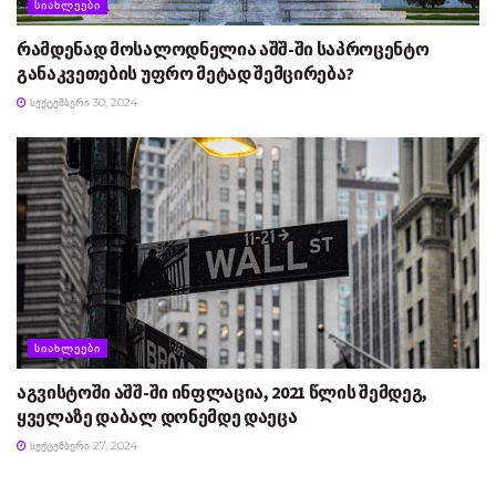
ᲡᲘᲐᲮᲚᲔᲔᲑᲘ
რამდენად მოსალოდნელია აშშ-ში საპროცენტო
განაკვეთების უფრო მეტად შემცირება?
ᲡᲔᲥᲢᲔᲛᲑᲔᲠᲘ 30, 2024
ᲡᲘᲐᲮᲚᲔᲔᲑᲘ
აგვისტოში აშშ-ში ინფლაცია, 2021 წლის შემდეგ,
ყველაზე დაბალ დონემდე დაეცა
ᲡᲔᲥᲢᲔᲛᲑᲔᲠᲘ 27, 2024