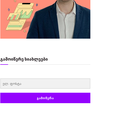
გამოიწერე სიახლეები
‏‏‎ ‎
ᲒᲐᲛᲝᲬᲔᲠᲐ