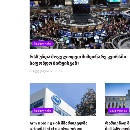
ᲡᲘᲐᲮᲚᲔᲔᲑᲘ
რას უნდა მოველოდეთ მიმდინარე კვირაში
საფონდო ბირჟისგან?
ᲡᲔᲥᲢᲔᲛᲑᲔᲠᲘ 30, 2024
ᲡᲘᲐᲮᲚᲔᲔᲑᲘ
ᲡᲘᲐᲮᲚᲔᲔᲑᲘ
Arm Holdings-ის მმართველმა
რამდენად 
გუნდმა Intel-ის ერთ-ერთი
ში საპროცე