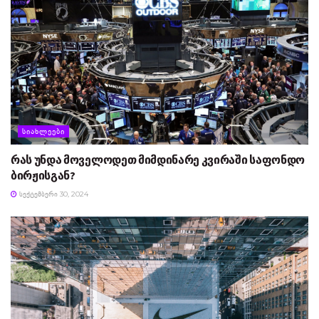
ᲡᲘᲐᲮᲚᲔᲔᲑᲘ
რას უნდა მოველოდეთ მიმდინარე კვირაში საფონდო
ბირჟისგან?
ᲡᲔᲥᲢᲔᲛᲑᲔᲠᲘ 30, 2024