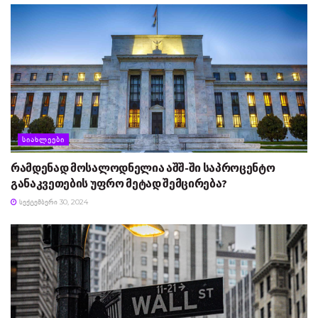
ᲡᲘᲐᲮᲚᲔᲔᲑᲘ
რამდენად მოსალოდნელია აშშ-ში საპროცენტო
განაკვეთების უფრო მეტად შემცირება?
ᲡᲔᲥᲢᲔᲛᲑᲔᲠᲘ 30, 2024