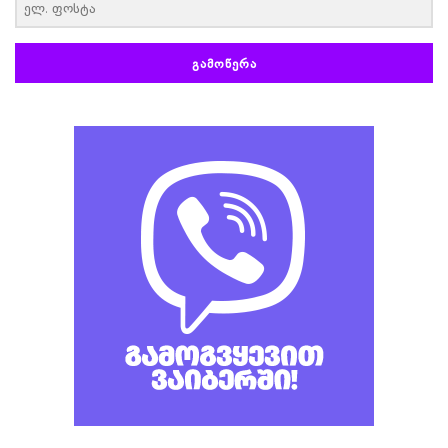
ᲒᲐᲛᲝᲬᲔᲠᲐ