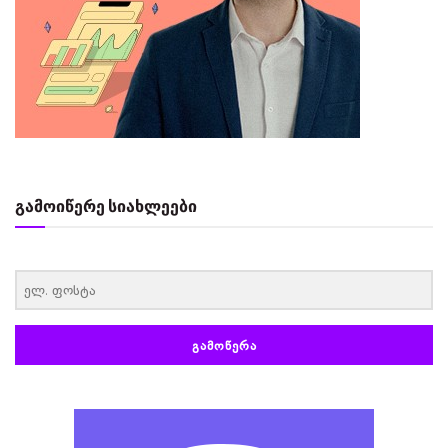
გამოიწერე სიახლეები
‏‏‎ ‎
ᲒᲐᲛᲝᲬᲔᲠᲐ