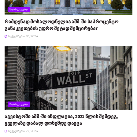
ᲡᲘᲐᲮᲚᲔᲔᲑᲘ
რამდენად მოსალოდნელია აშშ-ში საპროცენტო
განაკვეთების უფრო მეტად შემცირება?
ᲡᲔᲥᲢᲔᲛᲑᲔᲠᲘ 30, 2024
ᲡᲘᲐᲮᲚᲔᲔᲑᲘ
აგვისტოში აშშ-ში ინფლაცია, 2021 წლის შემდეგ,
ყველაზე დაბალ დონემდე დაეცა
ᲡᲔᲥᲢᲔᲛᲑᲔᲠᲘ 27, 2024