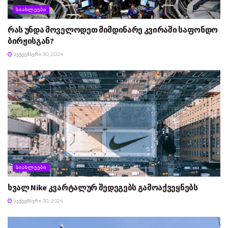
ᲡᲘᲐᲮᲚᲔᲔᲑᲘ
რას უნდა მოველოდეთ მიმდინარე კვირაში საფონდო
ბირჟისგან?
ᲡᲔᲥᲢᲔᲛᲑᲔᲠᲘ 30, 2024
ᲡᲘᲐᲮᲚᲔᲔᲑᲘ
ხვალ Nike კვარტალურ შედეგებს გამოაქვეყნებს
ᲡᲔᲥᲢᲔᲛᲑᲔᲠᲘ 30, 2024