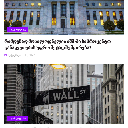
ᲡᲘᲐᲮᲚᲔᲔᲑᲘ
რამდენად მოსალოდნელია აშშ-ში საპროცენტო
განაკვეთების უფრო მეტად შემცირება?
ᲡᲔᲥᲢᲔᲛᲑᲔᲠᲘ 30, 2024
ᲡᲘᲐᲮᲚᲔᲔᲑᲘ