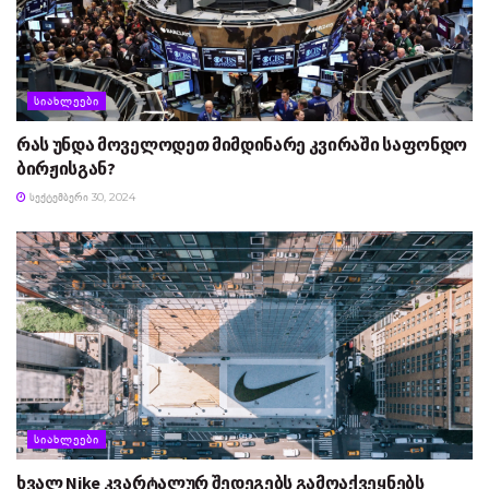
ᲡᲘᲐᲮᲚᲔᲔᲑᲘ
რას უნდა მოველოდეთ მიმდინარე კვირაში საფონდო
ბირჟისგან?
ᲡᲔᲥᲢᲔᲛᲑᲔᲠᲘ 30, 2024
ᲡᲘᲐᲮᲚᲔᲔᲑᲘ
ხვალ Nike კვარტალურ შედეგებს გამოაქვეყნებს