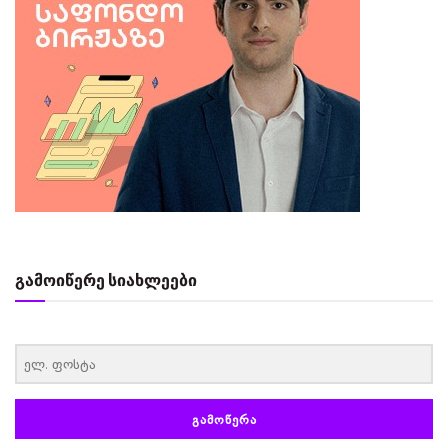
გამოიწერე სიახლეები
‏‏‎ ‎
ᲒᲐᲛᲝᲬᲔᲠᲐ