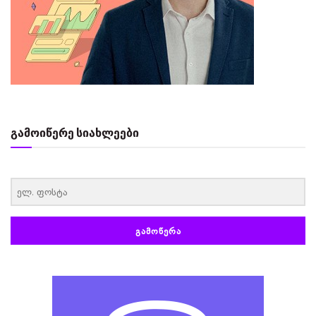
გამოიწერე სიახლეები
‏‏‎ ‎
ᲒᲐᲛᲝᲬᲔᲠᲐ