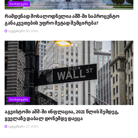
ᲡᲘᲐᲮᲚᲔᲔᲑᲘ
რამდენად მოსალოდნელია აშშ-ში საპროცენტო
განაკვეთების უფრო მეტად შემცირება?
ᲡᲔᲥᲢᲔᲛᲑᲔᲠᲘ 30, 2024
ᲡᲘᲐᲮᲚᲔᲔᲑᲘ
აგვისტოში აშშ-ში ინფლაცია, 2021 წლის შემდეგ,
ყველაზე დაბალ დონემდე დაეცა
ᲡᲔᲥᲢᲔᲛᲑᲔᲠᲘ 27, 2024