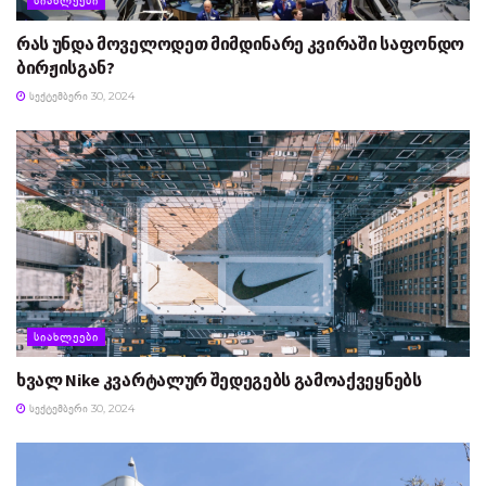
ᲡᲘᲐᲮᲚᲔᲔᲑᲘ
რას უნდა მოველოდეთ მიმდინარე კვირაში საფონდო
ბირჟისგან?
ᲡᲔᲥᲢᲔᲛᲑᲔᲠᲘ 30, 2024
ᲡᲘᲐᲮᲚᲔᲔᲑᲘ
ხვალ Nike კვარტალურ შედეგებს გამოაქვეყნებს
ᲡᲔᲥᲢᲔᲛᲑᲔᲠᲘ 30, 2024