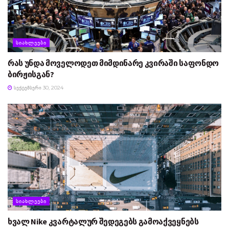
ᲡᲘᲐᲮᲚᲔᲔᲑᲘ
რას უნდა მოველოდეთ მიმდინარე კვირაში საფონდო
ბირჟისგან?
ᲡᲔᲥᲢᲔᲛᲑᲔᲠᲘ 30, 2024
ᲡᲘᲐᲮᲚᲔᲔᲑᲘ
ხვალ Nike კვარტალურ შედეგებს გამოაქვეყნებს