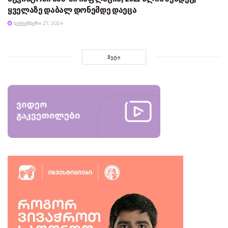
ყველაზე დაბალ დონემდე დაეცა
ᲡᲔᲥᲢᲔᲛᲑᲔᲠᲘ 27, 2024
ᲛᲔᲢᲘ