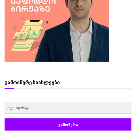
გამოიწერე სიახლეები
‏‏‎ ‎
ᲒᲐᲛᲝᲬᲔᲠᲐ