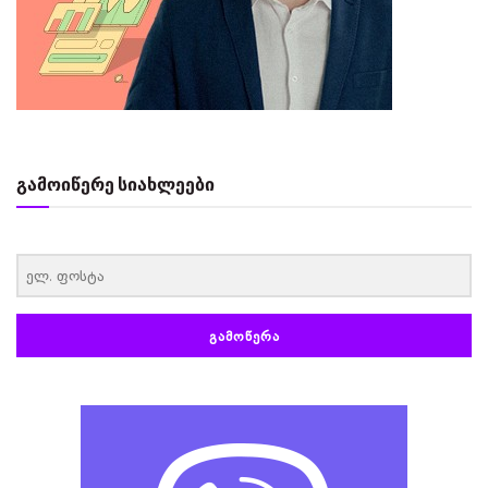
გამოიწერე სიახლეები
‏‏‎ ‎
ᲒᲐᲛᲝᲬᲔᲠᲐ