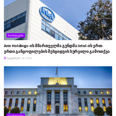
ᲡᲘᲐᲮᲚᲔᲔᲑᲘ
Arm Holdings-ის მმართველმა გუნდმა Intel-ის ერთ-
ერთი განყოფილების შესყიდვის სურვილი გამოთქვა
ᲡᲔᲥᲢᲔᲛᲑᲔᲠᲘ 30, 2024
ᲡᲘᲐᲮᲚᲔᲔᲑᲘ