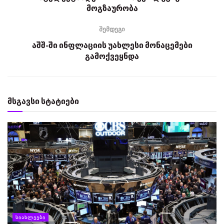
მოგზაურობა
შემდეგი
აშშ-ში ინფლაციის უახლესი მონაცემები
გამოქვეყნდა
მსგავსი სტატიები
ᲡᲘᲐᲮᲚᲔᲔᲑᲘ