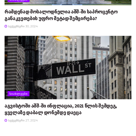
რამდენად მოსალოდნელია აშშ-ში საპროცენტო
განაკვეთების უფრო მეტად შემცირება?
ᲡᲔᲥᲢᲔᲛᲑᲔᲠᲘ 30, 2024
ᲡᲘᲐᲮᲚᲔᲔᲑᲘ
აგვისტოში აშშ-ში ინფლაცია, 2021 წლის შემდეგ,
ყველაზე დაბალ დონემდე დაეცა
ᲡᲔᲥᲢᲔᲛᲑᲔᲠᲘ 27, 2024