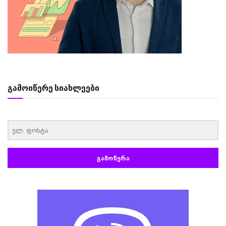
გამოიწერე სიახლეები
‏‏‎ ‎
ᲒᲐᲛᲝᲬᲔᲠᲐ