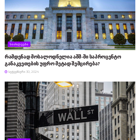
ᲡᲘᲐᲮᲚᲔᲔᲑᲘ
რამდენად მოსალოდნელია აშშ-ში საპროცენტო
განაკვეთების უფრო მეტად შემცირება?
ᲡᲔᲥᲢᲔᲛᲑᲔᲠᲘ 30, 2024