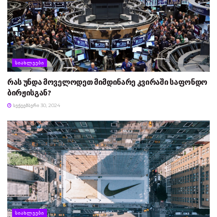
ᲡᲘᲐᲮᲚᲔᲔᲑᲘ
რას უნდა მოველოდეთ მიმდინარე კვირაში საფონდო
ბირჟისგან?
ᲡᲔᲥᲢᲔᲛᲑᲔᲠᲘ 30, 2024
ᲡᲘᲐᲮᲚᲔᲔᲑᲘ