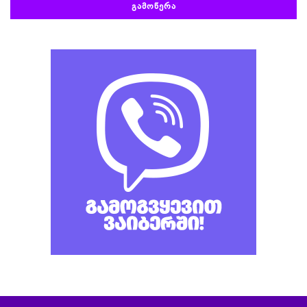
ᲒᲐᲛᲝᲬᲔᲠᲐ