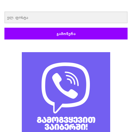
‏‏‎ ‎
ᲒᲐᲛᲝᲬᲔᲠᲐ