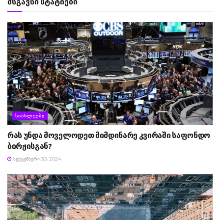
მსგავსი სტატიები
ᲡᲘᲐᲮᲚᲔᲔᲑᲘ
რას უნდა მოველოდეთ მიმდინარე კვირაში საფონდო
ბირჟისგან?
ᲡᲔᲥᲢᲔᲛᲑᲔᲠᲘ 30, 2024