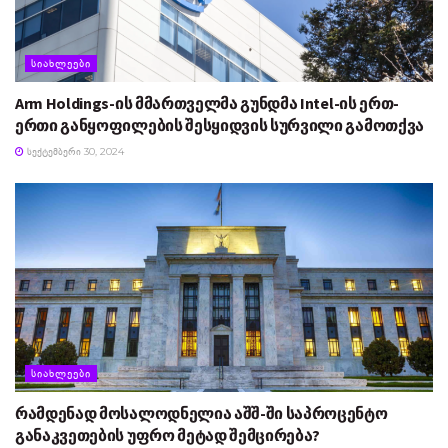
ᲡᲘᲐᲮᲚᲔᲔᲑᲘ
Arm Holdings-ის მმართველმა გუნდმა Intel-ის ერთ-
ერთი განყოფილების შესყიდვის სურვილი გამოთქვა
ᲡᲔᲥᲢᲔᲛᲑᲔᲠᲘ 30, 2024
ᲡᲘᲐᲮᲚᲔᲔᲑᲘ
რამდენად მოსალოდნელია აშშ-ში საპროცენტო
განაკვეთების უფრო მეტად შემცირება?