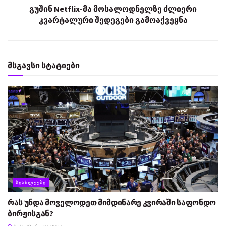
გუშინ Netflix-მა მოსალოდნელზე ძლიერი
კვარტალური შედეგები გამოაქვეყნა
მსგავსი სტატიები
ᲡᲘᲐᲮᲚᲔᲔᲑᲘ
რას უნდა მოველოდეთ მიმდინარე კვირაში საფონდო
ბირჟისგან?