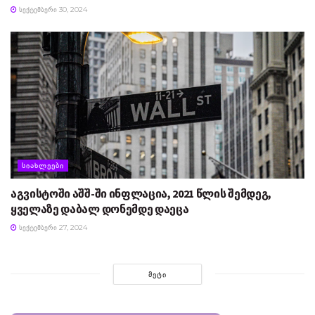
ᲡᲔᲥᲢᲔᲛᲑᲔᲠᲘ 30, 2024
ᲡᲘᲐᲮᲚᲔᲔᲑᲘ
აგვისტოში აშშ-ში ინფლაცია, 2021 წლის შემდეგ,
ყველაზე დაბალ დონემდე დაეცა
ᲡᲔᲥᲢᲔᲛᲑᲔᲠᲘ 27, 2024
ᲛᲔᲢᲘ