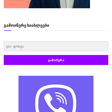
გამოიწერე სიახლეები
‏‏‎ ‎
ᲒᲐᲛᲝᲬᲔᲠᲐ