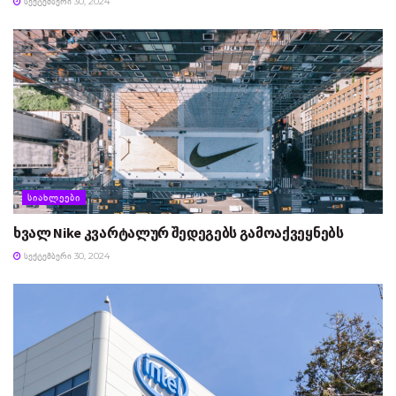
ᲡᲔᲥᲢᲔᲛᲑᲔᲠᲘ 30, 2024
ᲡᲘᲐᲮᲚᲔᲔᲑᲘ
ხვალ Nike კვარტალურ შედეგებს გამოაქვეყნებს
ᲡᲔᲥᲢᲔᲛᲑᲔᲠᲘ 30, 2024