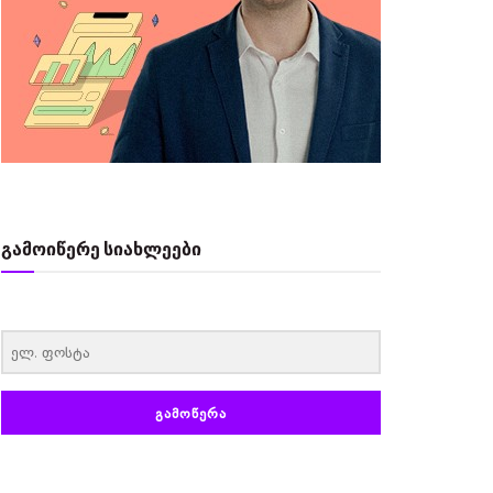
გამოიწერე სიახლეები
‏‏‎ ‎
ᲒᲐᲛᲝᲬᲔᲠᲐ