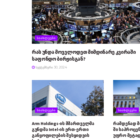
ᲡᲘᲐᲮᲚᲔᲔᲑᲘ
რას უნდა მოველოდეთ მიმდინარე კვირაში
საფონდო ბირჟისგან?
ᲡᲔᲥᲢᲔᲛᲑᲔᲠᲘ 30, 2024
ᲡᲘᲐᲮᲚᲔᲔᲑᲘ
ᲡᲘᲐᲮᲚᲔᲔᲑᲘ
Arm Holdings-ის მმართველმა
რამდენად 
გუნდმა Intel-ის ერთ-ერთი
ში საპროცე
განყოფილების შესყიდვის
უფრო მეტად