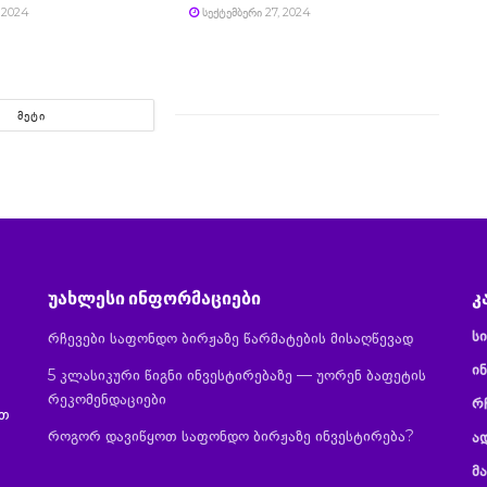
 2024
ᲡᲔᲥᲢᲔᲛᲑᲔᲠᲘ 27, 2024
ᲛᲔᲢᲘ
უახლესი ინფორმაციები
კ
ს
რჩევები საფონდო ბირჟაზე წარმატების მისაღწევად
ინ
5 კლასიკური წიგნი ინვესტირებაზე — უორენ ბაფეტის
რეკომენდაციები
რ
ით
როგორ დავიწყოთ საფონდო ბირჟაზე ინვესტირება?
ა
მ