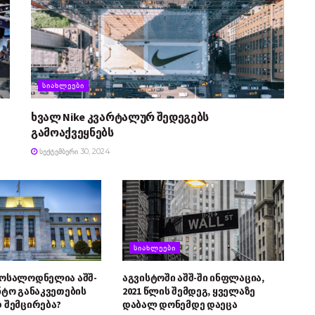
ᲡᲘᲐᲮᲚᲔᲔᲑᲘ
ხვალ Nike კვარტალურ შედეგებს
გამოაქვეყნებს
ᲡᲔᲥᲢᲔᲛᲑᲔᲠᲘ 30, 2024
ᲡᲘᲐᲮᲚᲔᲔᲑᲘ
მოსალოდნელია აშშ-
აგვისტოში აშშ-ში ინფლაცია,
ნტო განაკვეთების
2021 წლის შემდეგ, ყველაზე
 შემცირება?
დაბალ დონემდე დაეცა