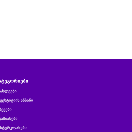
ატეგორიები
იახლეები
ვესტიციის ანბანი
ჩევები
დამიანები
ასტერკლასები