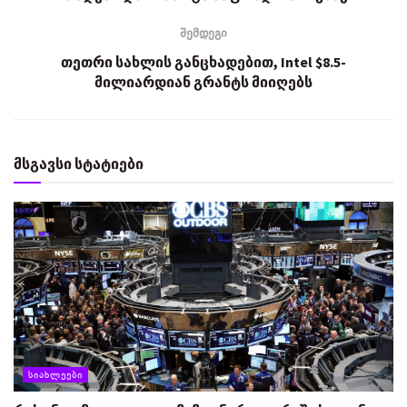
შემდეგი
თეთრი სახლის განცხადებით, Intel $8.5-
მილიარდიან გრანტს მიიღებს
მსგავსი სტატიები
ᲡᲘᲐᲮᲚᲔᲔᲑᲘ