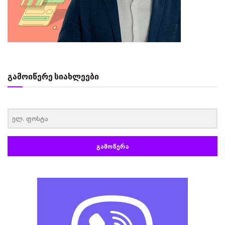
გამოიწერე სიახლეები
‏‏‎ ‎
ᲒᲐᲛᲝᲬᲔᲠᲐ