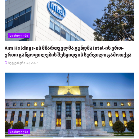
ᲡᲘᲐᲮᲚᲔᲔᲑᲘ
Arm Holdings-ის მმართველმა გუნდმა Intel-ის ერთ-
ერთი განყოფილების შესყიდვის სურვილი გამოთქვა
ᲡᲔᲥᲢᲔᲛᲑᲔᲠᲘ 30, 2024
ᲡᲘᲐᲮᲚᲔᲔᲑᲘ