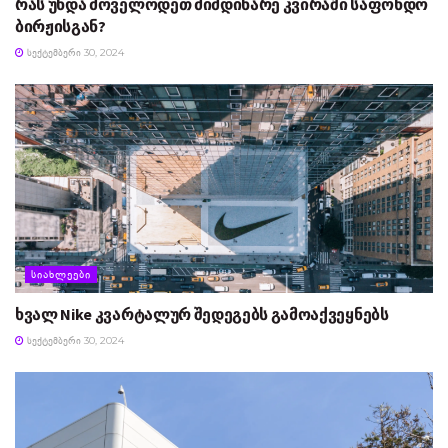
რას უნდა მოველოდეთ მიმდინარე კვირაში საფონდო
ბირჟისგან?
ᲡᲔᲥᲢᲔᲛᲑᲔᲠᲘ 30, 2024
ᲡᲘᲐᲮᲚᲔᲔᲑᲘ
ხვალ Nike კვარტალურ შედეგებს გამოაქვეყნებს
ᲡᲔᲥᲢᲔᲛᲑᲔᲠᲘ 30, 2024