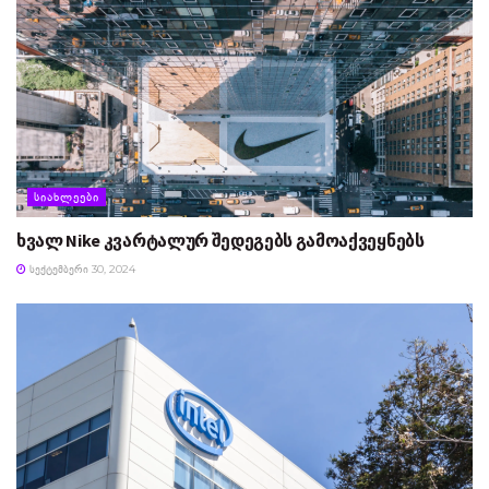
ᲡᲘᲐᲮᲚᲔᲔᲑᲘ
ხვალ Nike კვარტალურ შედეგებს გამოაქვეყნებს
ᲡᲔᲥᲢᲔᲛᲑᲔᲠᲘ 30, 2024