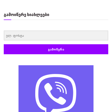
გამოიწერე სიახლეები
‏‏‎ ‎
ᲒᲐᲛᲝᲬᲔᲠᲐ