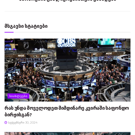
მსგავსი სტატიები
ᲡᲘᲐᲮᲚᲔᲔᲑᲘ
რას უნდა მოველოდეთ მიმდინარე კვირაში საფონდო
ბირჟისგან?
ᲡᲔᲥᲢᲔᲛᲑᲔᲠᲘ 30, 2024