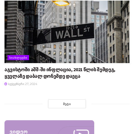
ᲡᲘᲐᲮᲚᲔᲔᲑᲘ
აგვისტოში აშშ-ში ინფლაცია, 2021 წლის შემდეგ,
ყველაზე დაბალ დონემდე დაეცა
ᲡᲔᲥᲢᲔᲛᲑᲔᲠᲘ 27, 2024
ᲛᲔᲢᲘ