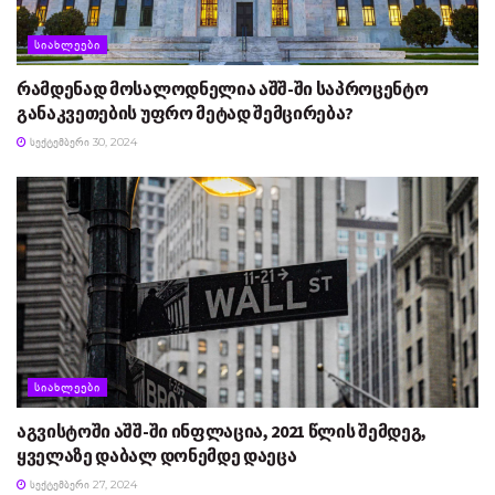
ᲡᲘᲐᲮᲚᲔᲔᲑᲘ
რამდენად მოსალოდნელია აშშ-ში საპროცენტო
განაკვეთების უფრო მეტად შემცირება?
ᲡᲔᲥᲢᲔᲛᲑᲔᲠᲘ 30, 2024
ᲡᲘᲐᲮᲚᲔᲔᲑᲘ
აგვისტოში აშშ-ში ინფლაცია, 2021 წლის შემდეგ,
ყველაზე დაბალ დონემდე დაეცა
ᲡᲔᲥᲢᲔᲛᲑᲔᲠᲘ 27, 2024