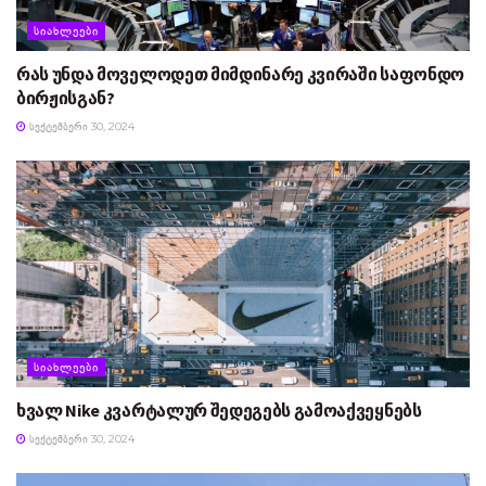
ᲡᲘᲐᲮᲚᲔᲔᲑᲘ
რას უნდა მოველოდეთ მიმდინარე კვირაში საფონდო
ბირჟისგან?
ᲡᲔᲥᲢᲔᲛᲑᲔᲠᲘ 30, 2024
ᲡᲘᲐᲮᲚᲔᲔᲑᲘ
ხვალ Nike კვარტალურ შედეგებს გამოაქვეყნებს
ᲡᲔᲥᲢᲔᲛᲑᲔᲠᲘ 30, 2024