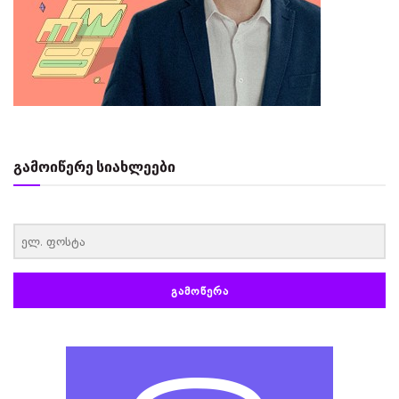
გამოიწერე სიახლეები
‏‏‎ ‎
ᲒᲐᲛᲝᲬᲔᲠᲐ