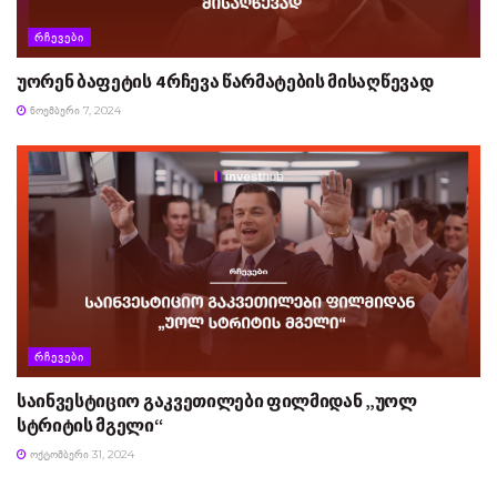
ᲠᲩᲔᲕᲔᲑᲘ
უორენ ბაფეტის 4 რჩევა წარმატების მისაღწევად
ᲜᲝᲔᲛᲑᲔᲠᲘ 7, 2024
ᲠᲩᲔᲕᲔᲑᲘ
საინვესტიციო გაკვეთილები ფილმიდან „უოლ
სტრიტის მგელი“
ᲝᲥᲢᲝᲛᲑᲔᲠᲘ 31, 2024